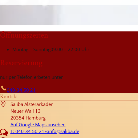
Öffnungszeiten
Montag – Sonntag
09:00 – 22:00 Uhr
Reservierung
nur per Telefon erbeten unter
040-34 50 21
Kontakt
Saliba Alsterarkaden
Neuer Wall 13
20354 Hamburg
Auf Google Maps ansehen
T: 040-34 50 21
E:info@saliba.de