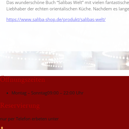
Das wunderschöne Buch “Salibas Welt” mit vielen fantastische
Liebhaber der echten orientalischen Küche. Nachdem es lange Z
https://www.saliba-shop.de/produkt/salibas-welt/
Öffnungszeiten
Montag – Sonntag
09:00 – 22:00 Uhr
Reservierung
nur per Telefon erbeten unter