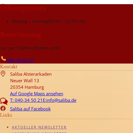
Öffnungszeiten
Montag – Sonntag
09:00 – 22:00 Uhr
Reservierung
nur per Telefon erbeten unter
040-34 50 21
Kontakt
Saliba Alsterarkaden
Neuer Wall 13
20354 Hamburg
Auf Google Maps ansehen
T: 040-34 50 21
E:info@saliba.de
Saliba auf Facebook
Links
AKTUELLER NEWSLETTER